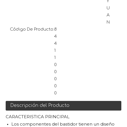
Y
U
A
N
Código De Producto:
8
4
4
1
1
0
0
0
0
0
Descripción del Producto
CARACTERISTICA PRINCIPAL
Los componentes del bastidor tienen un diseño