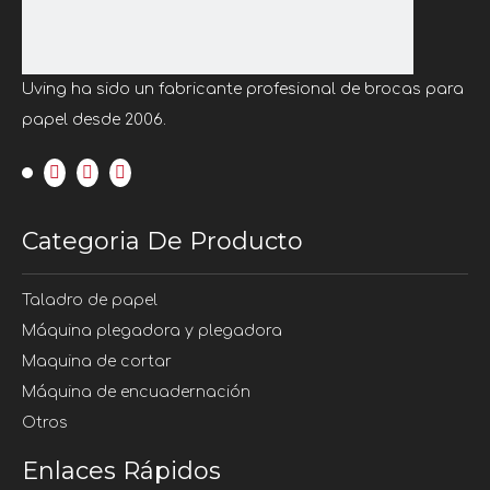
Dirección : Pueblo de No.25 Maotoushan
Qinle, calle Yinhu, distrito de Fuyang,
Hangzhou, Zhejiang, China, 311400
Uving ha sido un fabricante profesional de brocas para
Correo electrónico :
zoe@uving.com.cn
papel desde 2006.
Teléfono: +86 15088721599
Categoria De Producto
Taladro de papel
Máquina plegadora y plegadora
Maquina de cortar
Máquina de encuadernación
Otros
Enlaces Rápidos