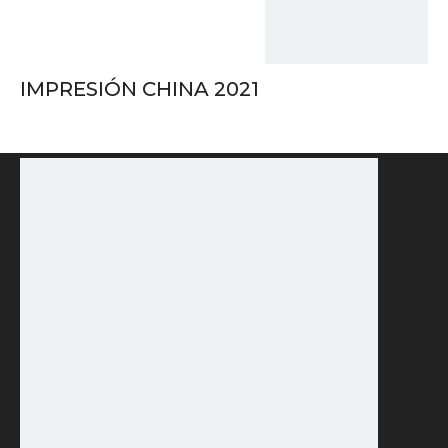
IMPRESIÓN CHINA 2021
Participaremos en la 10.ª Exposición Internacional de
Tecnología de Impresión de Beijing (CHINA PRINT
2021), que está a punto de comenzar en el Nuevo
Centro Internacional de Exposiciones de China del
23 al 27 de junio de 2021. La nueva serie de
productos de Wenyuan se exhibirá y será bienvenida
al Salón E5. Stand181. Estamos esperando
CONTÁCTENOS