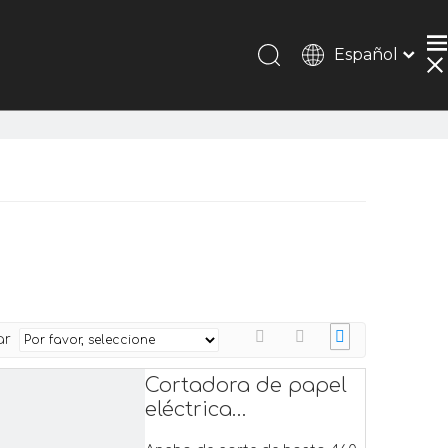
Español
Português
Pусский
Français
简体中文
English
ar
Cortadora de papel
eléctrica
programable E460T