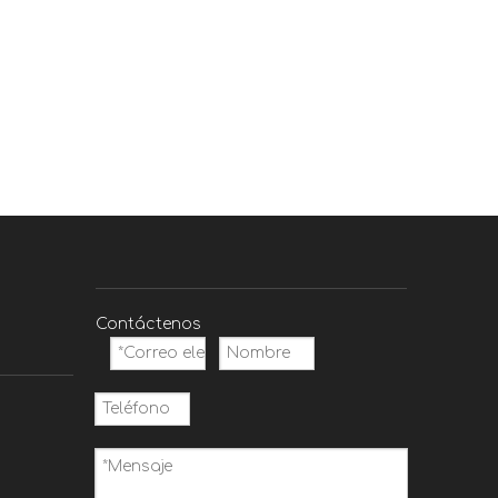
y un rendimiento duradero.Con
un grosor de corte máximo de
40 mm, maneja sin esfuerzo
grandes pilas de papel, lo que
lo hace ideal para tareas
pesadas.
Contáctenos