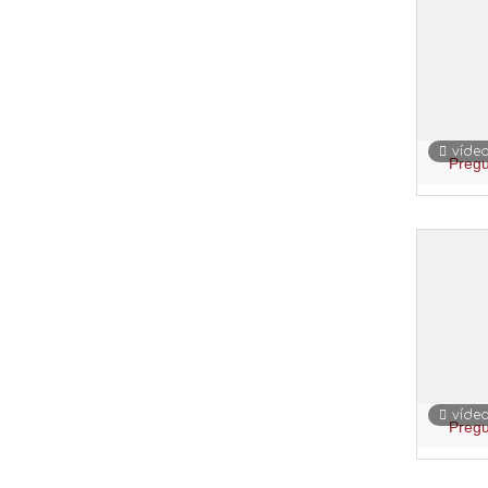
víde
Pregu
víde
Pregu