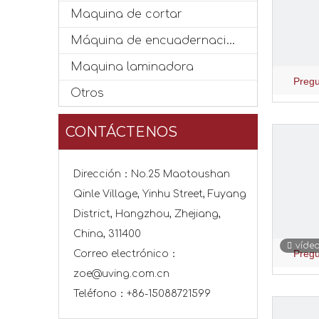
Maquina de cortar
Máquina de encuadernación
Maquina laminadora
Pregu
Otros
CONTÁCTENOS
Dirección：No.25 Maotoushan
Qinle Village, Yinhu Street, Fuyang
District, Hangzhou, Zhejiang,
China, 311400
víde
Pregu
Correo electrónico：
zoe@uving.com.cn
Teléfono：+86-15088721599