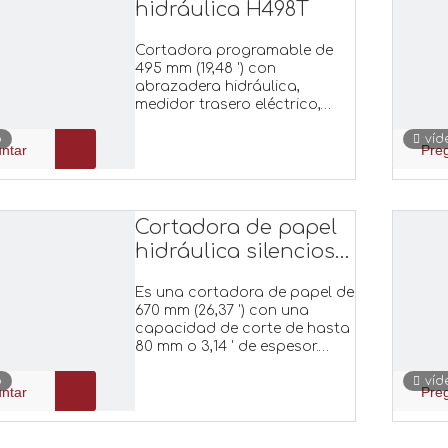
hidráulica H498T
Cortadora programable de
495 mm (19,48 ') con
abrazadera hidráulica,
medidor trasero eléctrico,
módulo de control de panel
o
víd
táctil de 7 pulgadas, haces de
ntar
Pre
luz de seguridad por
infrarrojos. Grosor de corte de
hasta 83 mm (3,26 ')
Cortadora de papel
hidráulica silenciosa
H670T
Es una cortadora de papel de
670 mm (26,37 ') con una
capacidad de corte de hasta
80 mm o 3,14 ' de espesor.
Mesa de operaciones con
o
víd
correa de aluminio de
ntar
Pre
aviación de 8 mm de espesor
y pantalla táctil de 7 '.