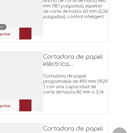
Ancho de corte de hasta 460
mm (18,1 pulgadas), espesor
de corte de hasta 60 mm (2,36
pulgadas), control inteligente,
programa de 100 grupos x 96
eo
pasos para pantalla táctil de
7 pulgadas.
guntar
Cortadora de papel
eléctrica
programable E4908T
Cortadora de papel
programable de 490 mm (19,29
') con una capacidad de
corte de hasta 80 mm o 3,14 '
de espesor.Se presenta con
una pantalla táctil de 7' y 100
guntar
grupos*96 programas de
corte cada uno.
Cortadora de papel