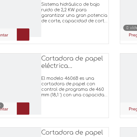
ruido 6810HT
Sistema hidráulico de bajo
ruido de 2,2 KW para
garantizar una gran potencia
de corte, capacidad de corte
de hasta 100 mm (3,93
víd
pulgadas), columna de
ntar
Pre
proceso de fundición, presión
y empuje de papel lineal de
doble riel, control de pantalla
táctil de 10,2 pulgadas.
Cortadora de papel
eléctrica
programable 4606B
El modelo 4606B es una
cortadora de papel con
control de programa de 460
mm (18,1 ') con una capacidad
de corte de hasta 60 mm (2,36
o
').
ntar
Pre
Cortadora de papel