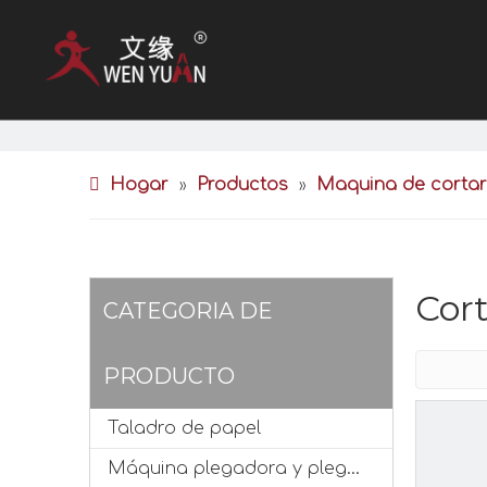
Hogar
Productos
Maquina de cortar
»
»
Cor
CATEGORIA DE
PRODUCTO
Taladro de papel
Máquina plegadora y plegadora