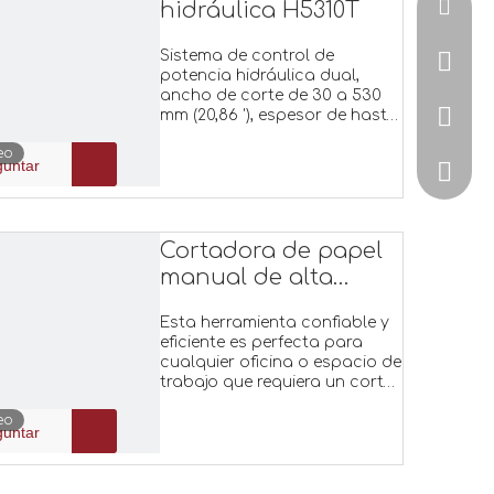
zoe@uv
hidráulica H5310T
Sistema de control de
+86-15
potencia hidráulica dual,
ancho de corte de 30 a 530
mm (20,86 '), espesor de hasta
+86-57
100 mm (3,93 '). Diseño de
eo
portaherramientas mejorado,
guntar
ZoeJia
con globo flotante, placa de
acero de 12 mm con cromo,
más duradero.
Cortadora de papel
manual de alta
resistencia 868A3
Esta herramienta confiable y
eficiente es perfecta para
cualquier oficina o espacio de
trabajo que requiera un corte
de papel preciso y
eo
exacto.Construida con
guntar
materiales de alta calidad,
nuestra cortadora de papel
manual garantiza durabilidad