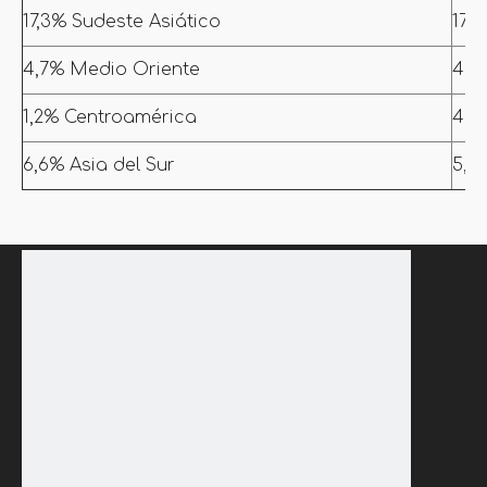
17,3% Sudeste Asiático
17,2
4,7% Medio Oriente
4,1
1,2% Centroamérica
4,2
6,6% Asia del Sur
5,7