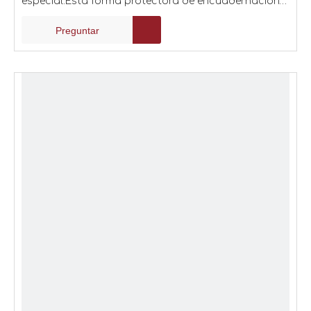
especial.Esta forma protectora de encuadernación
significa que es ideal para organizaciones que
Preguntar
necesitan un sistema de seguridad a prueba de
manipulaciones.