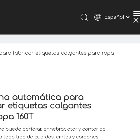
Español
Português
Pусский
Français
简体中文
ara fabricar etiquetas colgantes para ropa
English
na automática para
ar etiquetas colgantes
opa 160T
a puede perforar, enhebrar, atar y contar de
a todo tipo de cuerdas, cintas y cordones