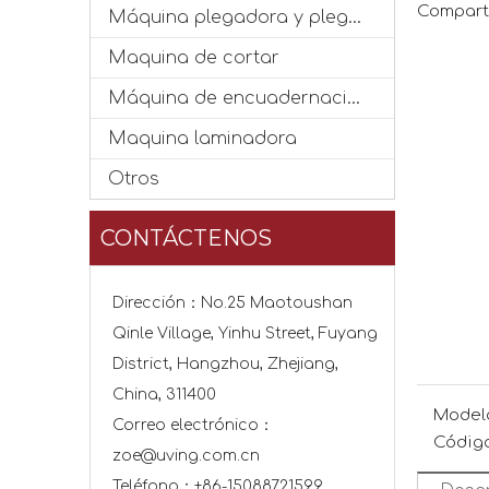
Comparti
Máquina plegadora y plegadora
Maquina de cortar
Máquina de encuadernación
Maquina laminadora
Otros
CONTÁCTENOS
Dirección：No.25 Maotoushan
Qinle Village, Yinhu Street, Fuyang
District, Hangzhou, Zhejiang,
China, 311400
Model
Correo electrónico：
Código
zoe@uving.com.cn
Teléfono：+86-15088721599