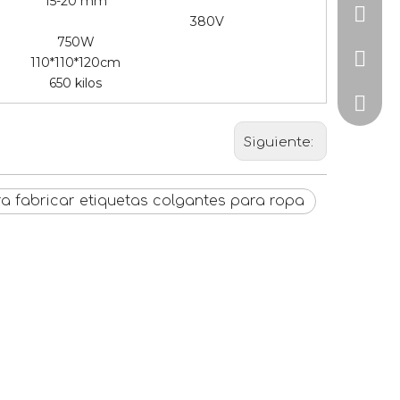
15-20 mm
+86-15
380V
750W
+86-57
110*110*120cm
650 kilos
ZoeJia
Siguiente:
 fabricar etiquetas colgantes para ropa