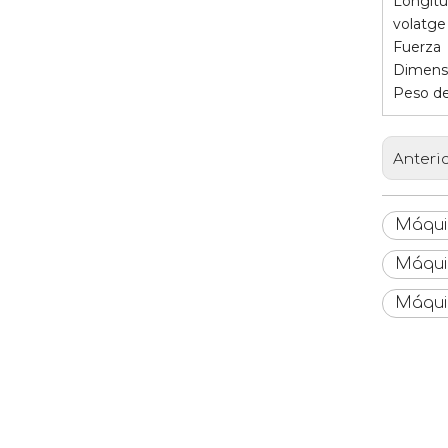
Longitu
volatge
Fuerza
Dimensi
Peso de
Anteri
Máquin
Máquin
Máqui