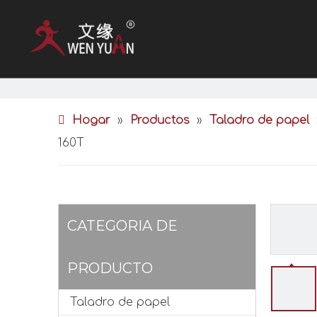
Hogar
»
Productos
»
Taladro de papel
160T
CATEGORIA DE
PRODUCTO
Taladro de papel