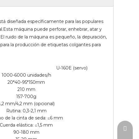
tá diseñada específicamente para las populares
l.Esta máquina puede perforar, enhebrar, atar y
.El ruido de la máquina es pequeño, la depuración,
 para la producción de etiquetas colgantes para
U-160E (servo)
1000-6000 unidades/h
20*40-95*150mm
210 mm
157-700g
3,2 mm/4,2 mm (opcional)
Rutina: 0,3-2,1 mm
o de la cinta de seda: ≤6 mm
Cuerda elástica: ≤1,5 ​​mm
zoe@uv
90-180 mm