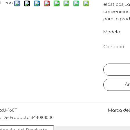
r con:
elásticos.La
convenienci
para la pro
Modelo:
Cantidad:
Añ
o:
U-160T
Marca del
 De Producto:
8440101000