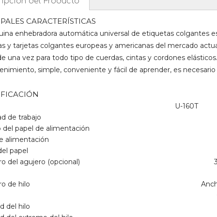
ipción del Producto
IPALES CARACTERÍSTICAS
ina enhebradora automática universal de etiquetas colgantes es
as y tarjetas colgantes europeas y americanas del mercado actua
de una vez para todo tipo de cuerdas, cintas y cordones elásticos
enimiento, simple, conveniente y fácil de aprender, es necesario
IFICACIÓN
U-160T
ad de trabajo
del papel de alimentación
de alimentación
del papel
o del agujero (opcional)
o de hilo
Anch
d del hilo