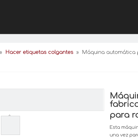
»
Hacer etiquetas colgantes
»
Máquina automática p
Máqui
fabric
para r
Esta máquin
una vez par