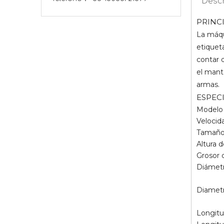
Descr
PRINC
La máqu
etiquet
contar 
el mant
armas.
ESPEC
Modelo
Velocid
Tamaño 
Altura 
Grosor 
Diámetr
Diametr
Longitu