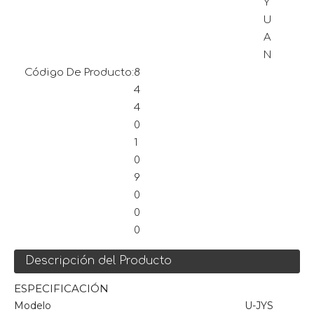
Y
U
A
N
Código De Producto:
8
4
4
0
1
0
9
0
0
0
Descripción del Producto
ESPECIFICACIÓN
Modelo
U-JYS