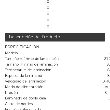
0
0
0
0
0
Descripción del Producto
ESPECIFICACIÓN
Modelo
Tamaño máximo de laminación
37
Tamaño mínimo de laminación
15
Temperatura de laminación
8
Espesor de laminación
8
Velocidad de laminación
0~1
Modo de alimentación
Au
Presión
0,
Laminado de doble cara
O
Corte de bordes
Función anti-curvado