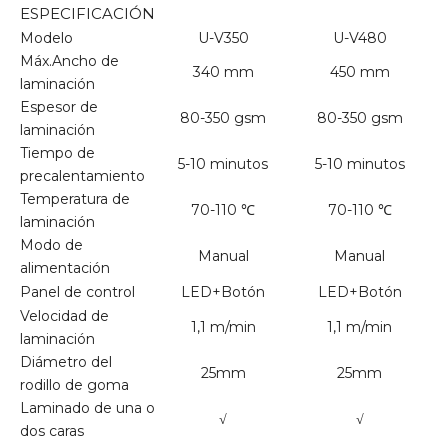
ESPECIFICACIÓN
Modelo
U-V350
U-V480
Máx.Ancho de
340 mm
450 mm
laminación
Espesor de
80-350 gsm
80-350 gsm
laminación
Tiempo de
5-10 minutos
5-10 minutos
precalentamiento
Temperatura de
70-110 ℃
70-110 ℃
laminación
Modo de
Manual
Manual
alimentación
Panel de control
LED+Botón
LED+Botón
Velocidad de
1,1 m/min
1,1 m/min
laminación
Diámetro del
25mm
25mm
rodillo de goma
Laminado de una o
√
√
dos caras