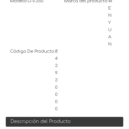
Modelo:
U-V350
Marca del producto:
W
E
N
Y
U
A
N
Código De Producto:
8
4
3
9
3
0
0
0
0
Descripción del Producto