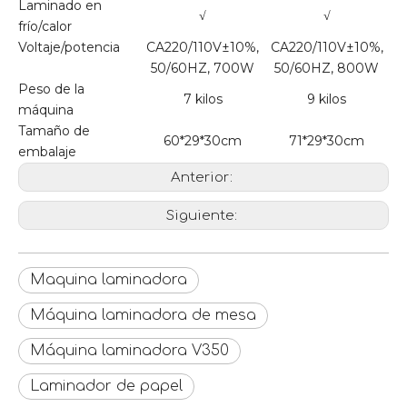
Laminado en
√
√
frío/calor
Voltaje/potencia
CA220/110V±10%,
CA220/110V±10%,
50/60HZ, 700W
50/60HZ, 800W
Peso de la
7 kilos
9 kilos
máquina
Tamaño de
60*29*30cm
71*29*30cm
embalaje
Anterior:
Siguiente:
Maquina laminadora
Máquina laminadora de mesa
Máquina laminadora V350
Laminador de papel