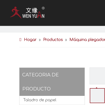
Hogar
»
Productos
»
Máquina plegador
CATEGORIA DE
PRODUCTO
Taladro de papel