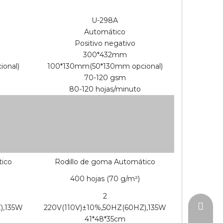
U-298A
Automático
Positivo negativo
300*432mm
onal)
100*130mm(50*130mm opcional)
70-120 gsm
80-120 hojas/minuto
tico
Rodillo de goma Automático
400 hojas (70 g/m²)
2
zoe@uv
),135W
220V(110V)±10%,50HZ(60HZ),135W
41*48*35cm