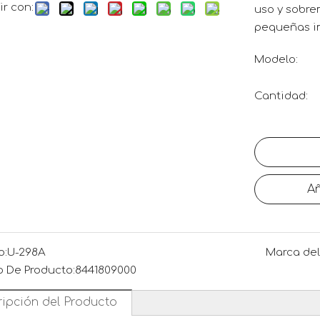
r con:
uso y sobrem
pequeñas i
Modelo:
Cantidad:
Añ
o:
U-298A
Marca del
 De Producto:
8441809000
ipción del Producto