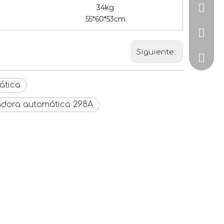
34kg
+86-15
55*60*53cm
+86-57
Siguiente:
ZoeJia
ática
dora automática 298A