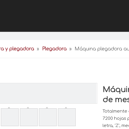
a y plegadora
»
Plegadora
»
Máquina plegadora au
Máqui
de me
Totalmente 
7200 hojas 
letra, 'Z', m