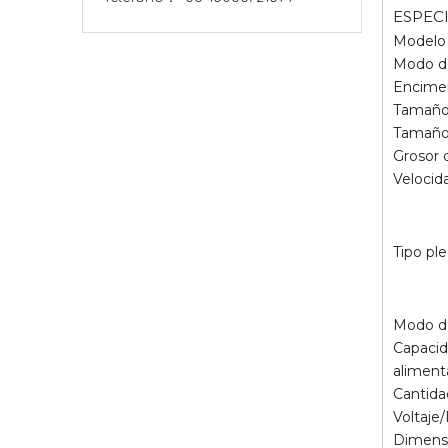
ESPEC
Modelo
Modo de
Encim
Tamaño
Tamaño
Grosor 
Velocid
Tipo pl
Modo de
Capacid
aliment
Cantida
Voltaje
Dimensi