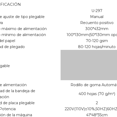
IFICACIÓN
U-297
 ajuste de tipo plegable
Manual
era
Recuento positivo
 máximo de alimentación
300*432mm
 mínimo de alimentación
100*130mm(50*130mm opci
del papel
70-120 gsm
ad de plegado
80-120 hojas/minuto
egable
 alimentación
Rodillo de goma Automá
ad de la bandeja de
400 hojas (70 g/m²)
ación
d de placa plegable
2
/Potencia
220V(110V)±10%,50HZ(60HZ
ón de la máquina
41*48*35cm