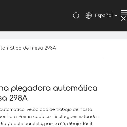
Español
Português
Pусский
Français
简体中文
tomática de mesa 298A
English
na plegadora automática
sa 298A
automático, velocidad de trabajo de hasta
por hora. Premarcado con 6 pliegues estándar:
edio y doble paralelo, puerta (2), dibujo, fácil