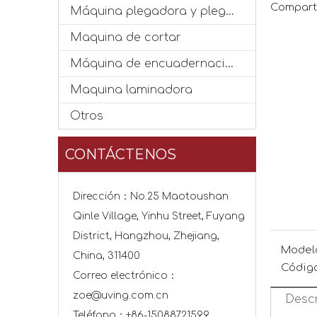
Comparti
Máquina plegadora y plegadora
Maquina de cortar
Máquina de encuadernación
Maquina laminadora
Otros
CONTÁCTENOS
Dirección：No.25 Maotoushan
Qinle Village, Yinhu Street, Fuyang
District, Hangzhou, Zhejiang,
Model
China, 311400
Código
Correo electrónico：
zoe@uving.com.cn
Descr
Teléfono：+86-15088721599