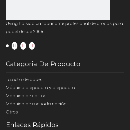
Dirección : Pueblo de No.25 Maotoushan
Qinle, calle Yinhu, distrito de Fuyang,
Hangzhou, Zhejiang, China, 311400
Uving ha sido un fabricante profesional de brocas para
Correo electrónico :
zoe@uving.com.cn
papel desde 2006.
Teléfono: +86 15088721599
Categoria De Producto
Taladro de papel
Máquina plegadora y plegadora
Maquina de cortar
Máquina de encuadernación
Otros
Enlaces Rápidos