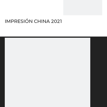
IMPRESIÓN CHINA 2021
Participaremos en la 10.ª Exposición Internacional de
Tecnología de Impresión de Beijing (CHINA PRINT
2021), que está a punto de comenzar en el Nuevo
Centro Internacional de Exposiciones de China del
23 al 27 de junio de 2021. La nueva serie de
productos de Wenyuan se exhibirá y será bienvenida
al Salón E5. Stand181. Estamos esperando
CONTÁCTENOS