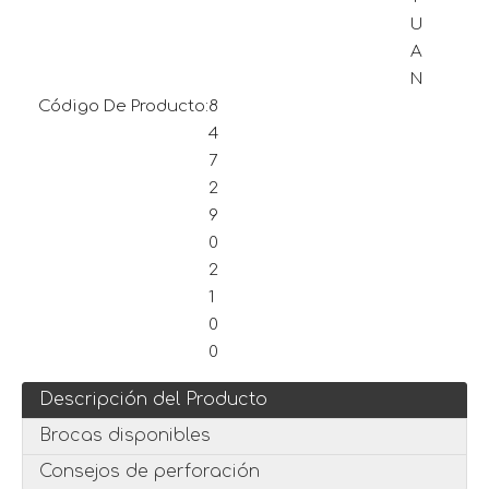
U
A
N
Código De Producto:
8
4
7
2
9
0
2
1
0
0
Descripción del Producto
Brocas disponibles
Consejos de perforación