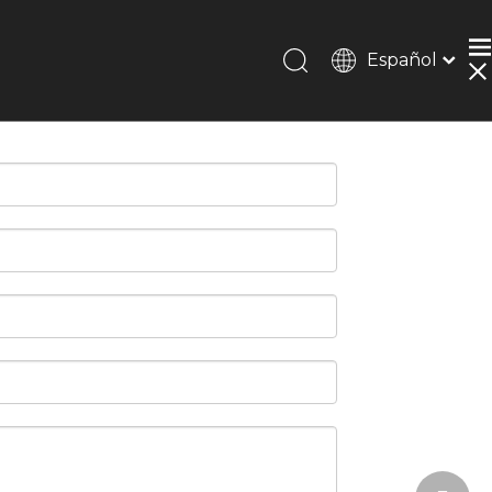
Español
Português
Pусский
Français
简体中文
English