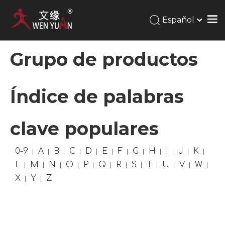
Español
Grupo de productos
Índice de palabras
clave populares
0-9
A
B
C
D
E
F
G
H
I
J
K
L
M
N
O
P
Q
R
S
T
U
V
W
X
Y
Z