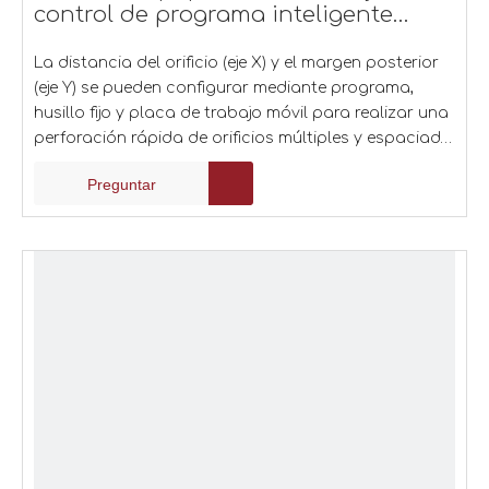
control de programa inteligente
NC500A
La distancia del orificio (eje X) y el margen posterior
(eje Y) se pueden configurar mediante programa,
husillo fijo y placa de trabajo móvil para realizar una
perforación rápida de orificios múltiples y espaciado
de orificios no estándar. Altura máxima de la pila
Preguntar
(espesor de perforación) hasta 50 mm, diámetro de
taladro 3,0-8,0 mm opcional.