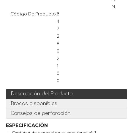
N
Código De Producto:
8
4
7
2
9
0
2
1
0
0
Descripción del Producto
Brocas disponibles
Consejos de perforación
ESPECIFICACIÓN