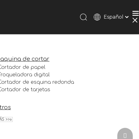
Español
Português
Pусский
Français
简体中文
aquina de cortar
English
Cortador de papel
Troqueladora digital
Cortador de esquina redonda
Cortador de tarjetas
tros
ÁS >>»
zoe@uv