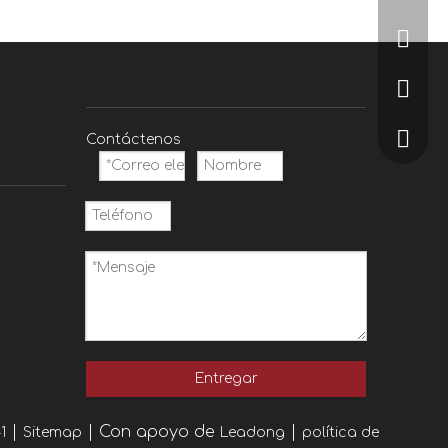
+86-15
+86-57
ZoeJia
Contáctenos
Entregar
|
| Con apoyo de
|
1
Sitemap
Leadong
política de